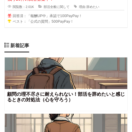
閲覧数：2.01K
部活全般に関して
理由
辞めたい
回答済：「報酬UP中」承認で100PayPay！
ベスト：「公式の質問」500PayPay！
新着記事
顧問の理不尽さに耐えられない！部活を辞めたいと感じ
るときの対処法（心を守ろう）