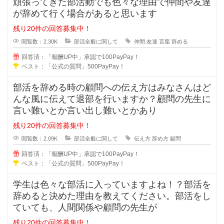
頑張ってきた部活動でも色々な理由で仲間や友達
が辞めて行く場合があると思います
残り20件の回答募集中！
閲覧数：2.30K
部活全般に関して
仲間
友達
言葉
辞める
回答済：「報酬UP中」承認で100PayPay！
ベスト：「公式の質問」500PayPay！
部活を辞める時の顧問への伝え方はみなさんはど
んな風に伝えて退部を行いますか？顧問の先生に
言い難いとか言い出し難いとかあり
残り20件の回答募集中！
閲覧数：2.09K
部活全般に関して
伝え方
辞め方
顧問
回答済：「報酬UP中」承認で100PayPay！
ベスト：「公式の質問」500PayPay！
学生は色々な部活に入っていますよね！？部活を
辞めると決めた理由を教えてください。部活をし
ていても、人間関係や顧問の先生が
残り20件の回答募集中！