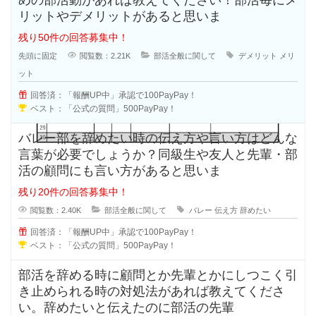
リットやデメリットがあると思いま
残り50件の回答募集中！
先頭に固定
閲覧数：2.21K
部活全般に関して
デメリット
メリ
ット
回答済：「報酬UP中」承認で100PayPay！
ベスト：「公式の質問」500PayPay！
バレー部を辞めたい時の伝え方や言い方はどんな
言葉が必要でしょうか？同級生や友人と先輩・部
活の顧問にも言い方があると思いま
残り20件の回答募集中！
閲覧数：2.40K
部活全般に関して
バレー
伝え方
辞めたい
回答済：「報酬UP中」承認で100PayPay！
ベスト：「公式の質問」500PayPay！
部活を辞める時に顧問とか先輩とかにしつこく引
き止められる時の対処法があれば教えてくださ
い。辞めたいと伝えたのに部活の先輩