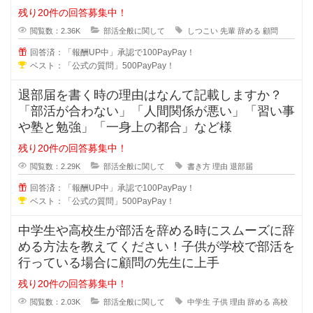
残り20件の回答募集中！
閲覧数：2.36K
部活全般に関して
しつこい
先輩
辞める
顧問
回答済：「報酬UP中」承認で100PayPay！
ベスト：「公式の質問」500PayPay！
退部届を書く時の理由はなんて記載しますか？
「部活が合わない」「人間関係が悪い」「習い事
や塾と勉強」「一身上の都合」など様
残り20件の回答募集中！
閲覧数：2.29K
部活全般に関して
書き方
理由
退部届
回答済：「報酬UP中」承認で100PayPay！
ベスト：「公式の質問」500PayPay！
中学生や高校生が部活を辞める時にスムーズに辞
める方法を教えてください！子供が学校で部活を
行っている場合に顧問の先生に上手
残り20件の回答募集中！
閲覧数：2.03K
部活全般に関して
中学生
子供
理由
辞める
高校