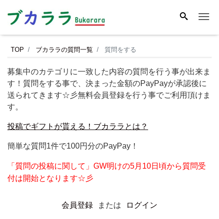
Me
TOP
ブカララの質問一覧
質問をする
募集中のカテゴリに一致した内容の質問を行う事が出来ま
す！質問をする事で、決まった金額のPayPayが承認後に
送られてきます☆彡無料会員登録を行う事でご利用頂けま
す。
投稿でギフトが貰える！ブカララとは？
簡単な質問1件で100円分のPayPay！
「質問の投稿に関して」GW明けの5月10日頃から質問受
付は開始となります☆彡
会員登録
または
ログイン