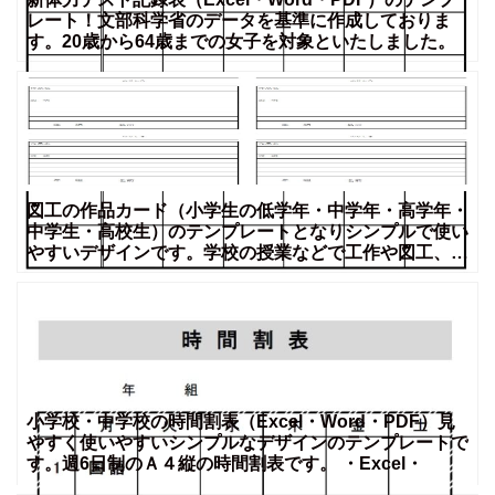
レート！文部科学省のデータを基準に作成しておりま
す。20歳から64歳までの女子を対象といたしました。
図工の作品カード（小学生の低学年・中学年・高学年・
中学生・高校生）のテンプレートとなりシンプルで使い
やすいデザインです。学校の授業などで工作や図工、作
品を作成し
小学校・中学校の時間割表（Excel・Word・PDF）見
やすく使いやすいシンプルなデザインのテンプレートで
す。週6日制のＡ４縦の時間割表です。 ・Excel・