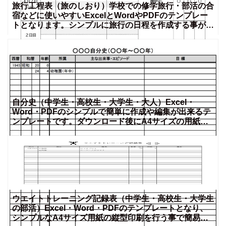
旅行工程表（旅のしおり）学校での修学旅行・部活の合
宿などに使いやすいExcelとWordやPDFのテンプレー
トとなります。シンプルに旅行の日程を作成する事が出
来
自分史（中学生・高校生・大学生・大人）Excel・
Word・PDFのシンプルで簡単に作成や編集が出来るテ
ンプレートです。ダウンロード後にA4サイズの用紙に
印刷し
ウエイトトレーニング記録表（中学生・高校生・大学生
の部活）Excel・Word・PDFのテンプレートとなり、
シンプルなA4サイズ用紙の縦型印刷を行う事で簡易的