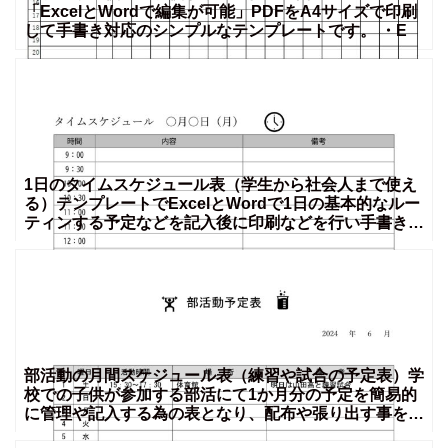
「ExcelとWordで編集が可能」PDFをA4サイズで印刷
して手書き対応のシンプルなテンプレートです。 ・E
1日のタイムスケジュール表（学生から社会人まで使え
る）テンプレートでExcelとWordで1日の基本的なルー
ティンする予定などを記入後に印刷などを行い手書きで
書
部活動の月間スケジュール表（練習や試合の予定表）学
校での子供が参加する部活にて1か月分の予定を簡易的
に管理や記入する為の表となり、配布や張り出す事を想
定している