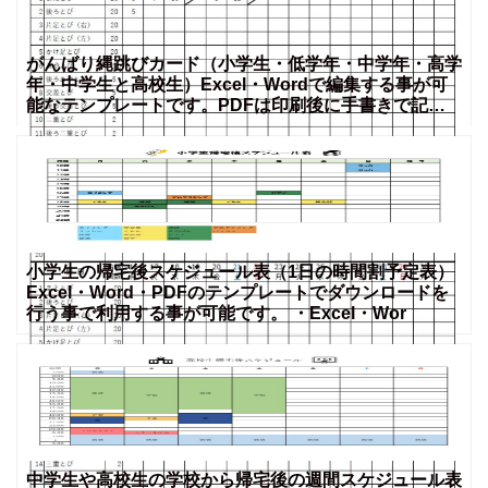
がんばり縄跳びカード（小学生・低学年・中学年・高学
年・中学生と高校生）Excel・Wordで編集する事が可
能なテンプレートです。PDFは印刷後に手書きで記入
する
小学生の帰宅後スケジュール表（1日の時間割予定表）
Excel・Word・PDFのテンプレートでダウンロードを
行う事で利用する事が可能です。 ・Excel・Wor
中学生や高校生の学校から帰宅後の週間スケジュール表