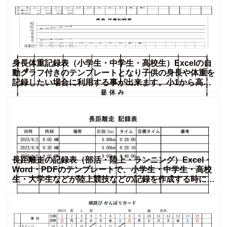
身長体重記録表（小学生・中学生・高校生）Excelの自
動グラフ付きのテンプレートとなり子供の身長や体重を
記録したい場合に利用する事が出来ます。小1から高2
まで、
長距離走の記録表（部活・陸上・ランニング）Excel・
Word・PDFのテンプレートで、小学生・中学生・高校
生・大学生などが陸上競技などの記録を作成する時に利
用