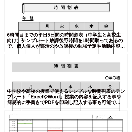
6時間目までの平日5日間の時間割表（中学生と高校生
向け）テンプレート放課後野時間を1時間取ってあるの
で、個人個人が部活のや放課後の勉強予定や活動内容な
どを記入す
中学校や高校の授業で使えるシンプルな時間割表のテン
プレート「ExcelやWord」授業の内容を記入する事や
簡易的に手書きでPDFを印刷し記入する事も可能で
す。