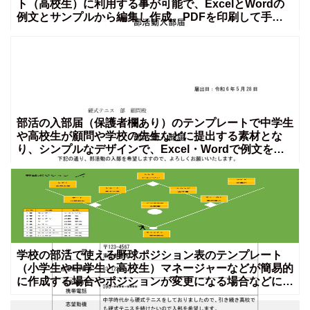
ト（高校生）に利用する事が可能で、ExcelとWordの
例文とサンプルから編集し作成、PDFを印刷して手書
きに
部活の入部届（保護者欄あり）のテンプレートで中学生
や高校生が顧問や学校の先生などに提出する素材とな
り、シンプルなデザインで、Excel・Wordで例文を編
集する
学校の部活で使える野球ポジション表のテンプレート
（小学生や中学生と高校生）マネージャーなどが簡易的
に作成する場合やポジションが変更になる場合などに手
軽に使える素