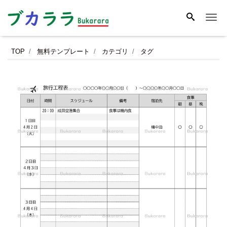
Me
旅
TOP
無料テンプレート
カテゴリ
タグ
行
工
程
表
（旅
の
し
お
り）
学
校