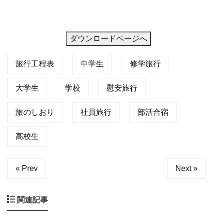
程
を
作
ダウンロードページへ
成
旅行工程表
中学生
修学旅行
す
る
大学生
学校
慰安旅行
事
が
旅のしおり
社員旅行
部活合宿
出
高校生
来
« Prev
Next »
関連記事