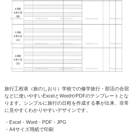
で
の
修
学
旅
行・
部
活
の
合
旅行工程表（旅のしおり）学校での修学旅行・部活の合宿
宿
などに使いやすいExcelとWordやPDFのテンプレートとな
な
ります。シンプルに旅行の日程を作成する事が出来、非常
に見やすくわかりやすいデザインです。
ど
に
・Excel・Word・PDF・JPG
使
・A4サイズ用紙で印刷