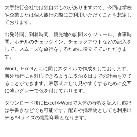
い
大手旅行会社では独自のものがありますので、今回は学校
や
や企業または個人旅行の際にご利用いただくことを想定し
す
ております。
い
出発時間、到着時間、観光地の訪問スケジュール、食事時
Excel
間、ホテルのチェックイン、チェックアウトなどの記入を
して、スムーズな旅行をするために役立てていただきま
と
す。
Word
や
Word、Excelともに同じスタイルで作成をしております。
海外旅行にも対応できるように５泊６日までの計画を立て
PDF
ることができます。表形式にして見やすくするために交互
の
に薄いグレーで色を付けております。
テ
ダウンロード後にExcelやWordで大体の行程を記入し追記
ン
は手書きなどでも可能です。配布や掲示物としても利用出
プ
来るA4サイズの縦型印刷となります。
レ
ー