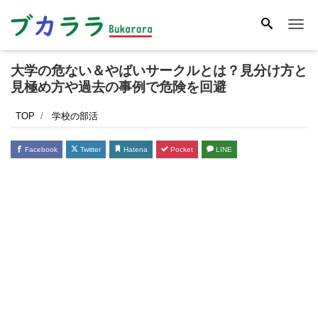
Me
大学の危ない＆やばいサークルとは？見分け方と
見極め方や過去の事例で危険を回避
TOP
学校の部活
Facebook
Twitter
Hatena
Pocket
LINE