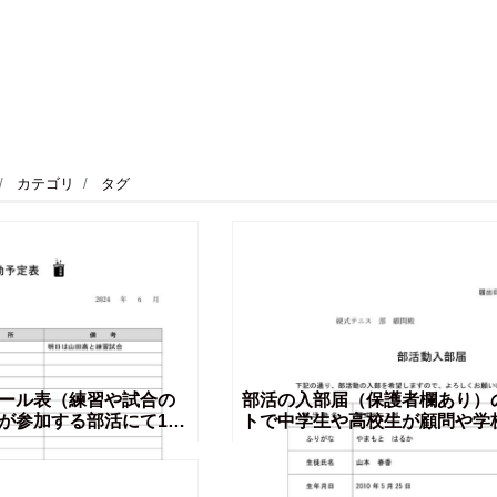
カテゴリ
タグ
ール表（練習や試合の
部活の入部届（保護者欄あり）
が参加する部活にて1か
トで中学生や高校生が顧問や学
管理や記入する為の表
に提出する素材となり、シンプ
す事を想定している
で、Excel・Wordで例文を編