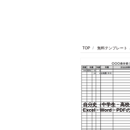
TOP
無料テンプレート
自分史（中学生・高校
Excel・Word・P
や編集が出来るテンプ
ード後にA4サイズの