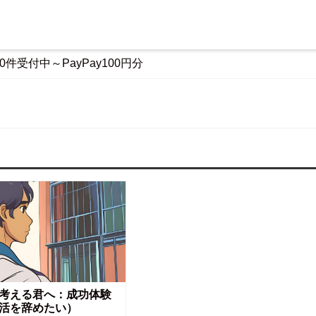
0件受付中～PayPay100円分
考える君へ：成功体験
活を辞めたい）